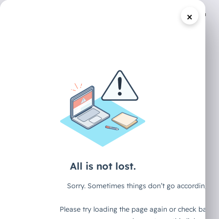
×
/
DECAID CONTENT HUB
ARTIKEL
Meeting-
Transkripte:
Warum ich sie
die "Gold
Nuggets" der KI-
Zeit nenne