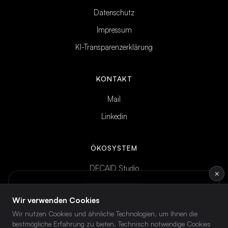
Datenschutz
Impressum
KI-Transparenzerklärung
KONTAKT
Mail
Linkedin
ÖKOSYSTEM
DECAID Studio
×
DECAID Academy
INTELLIGENCE BRIEF
Wöchentliches KI-Briefing
— direkt ins
Wir verwenden Cookies
DECAID Community
Postfach.
Wir nutzen Cookies und ähnliche Technologien, um Ihnen die
bestmögliche Erfahrung zu bieten. Technisch notwendige Cookies