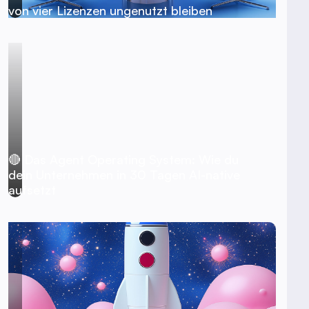
von vier Lizenzen ungenutzt bleiben
🔴 Das Agent Operating System: Wie du
dein Unternehmen in 30 Tagen AI-native
aufsetzt