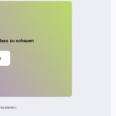
lass zu schauen
n
essieren: