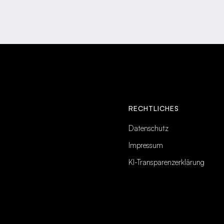
RECHTLICHES
Datenschutz
Impressum
KI-Transparenzerklärung
INTELLIGENCE BRIEF
Wöchentliches KI-Briefing
— direkt ins Postfach.