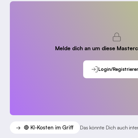
Melde dich an um diese Masterc
Login/Registriere
🔴 KI-Kosten im Griff
→
Das könnte Dich auch inter