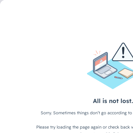
DECAID CONTENT HUB
/
MASTERCLASS
EU AI Act & GenAI-Comp
Praxisstrategien für de
Einsatz im Unternehme