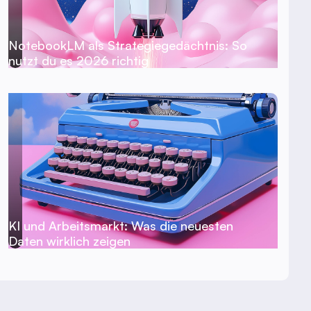
NotebookLM als Strategiegedächtnis: So
nutzt du es 2026 richtig
KI und Arbeitsmarkt: Was die neuesten
Daten wirklich zeigen