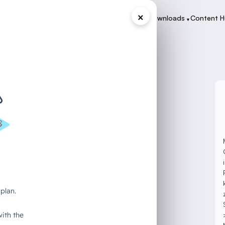
×
Programme
Zertifikate
Case Studies
Downloads
Content 
▾
▾
▾
▾
liance -
n sicheren
n