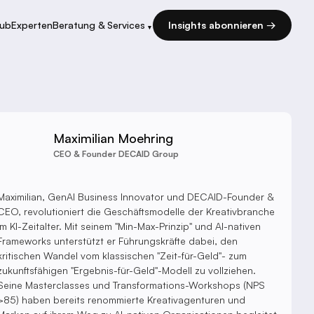
Hub
Experten
Beratung & Services
Insights abonnieren →
▾
Maximilian Moehring
CEO & Founder DECAID Group
Maximilian, GenAI Business Innovator und DECAID-Founder &
CEO, revolutioniert die Geschäftsmodelle der Kreativbranche
im KI-Zeitalter. Mit seinem "Min-Max-Prinzip" und AI-nativen
Frameworks unterstützt er Führungskräfte dabei, den
kritischen Wandel vom klassischen "Zeit-für-Geld"- zum
zukunftsfähigen "Ergebnis-für-Geld"-Modell zu vollziehen.
Seine Masterclasses und Transformations-Workshops (NPS
>85) haben bereits renommierte Kreativagenturen und