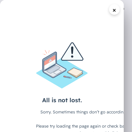
×
/
DECAID CONTENT HUB
MASTERCLASS
KI-Richtlinien -
wie nutzt du
GenAI intern sich
in deinem Team