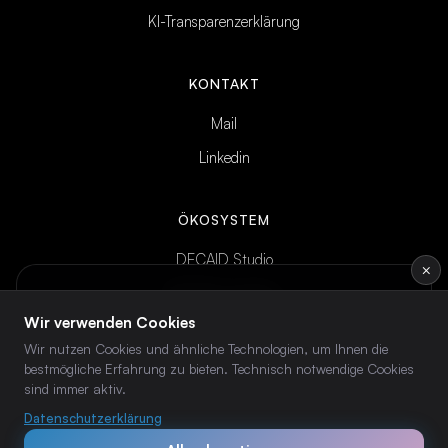
KI-Transparenzerklärung
KONTAKT
Mail
Linkedin
ÖKOSYSTEM
DECAID Studio
×
DECAID Academy
INTELLIGENCE BRIEF
Wöchentliches KI-Briefing
— direkt ins
Wir verwenden Cookies
DECAID Community
Postfach.
Wir nutzen Cookies und ähnliche Technologien, um Ihnen die
bestmögliche Erfahrung zu bieten. Technisch notwendige Cookies
sind immer aktiv.
Abonnieren →
Datenschutzerklärung