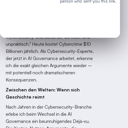
Geschichte lernen Cybersecurity und
AI Governance
Warum du das lesen solltest:
1985
rebellierte die Privatwirtschaft gegen
Cybersecurity-Standards als "zu teuer und
unpraktisch." Heute kostet Cybercrime $10
Billionen jährlich. Als Cybersecurity-Experte,
der jetzt in AI Governance arbeitet, erkenne
ich die exakt gleichen Argumente wieder –
mit potentiell noch dramatischeren
Konsequenzen.
Zwischen den Welten: Wenn sich
Geschichte reimt
Nach Jahren in der Cybersecurity-Branche
erlebe ich beim Wechsel in die AI
Governance ein beunruhigendes Déjà-vu.