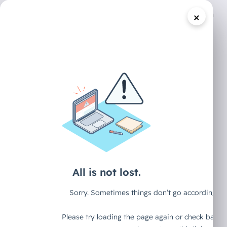
×
/
DECAID CONTENT HUB
ARTIKEL
"Zu teuer und
unpraktisch" -
Die Orange Book
Rebellion von
1985
Teil 3 meiner vierteiligen Serie: Aus der