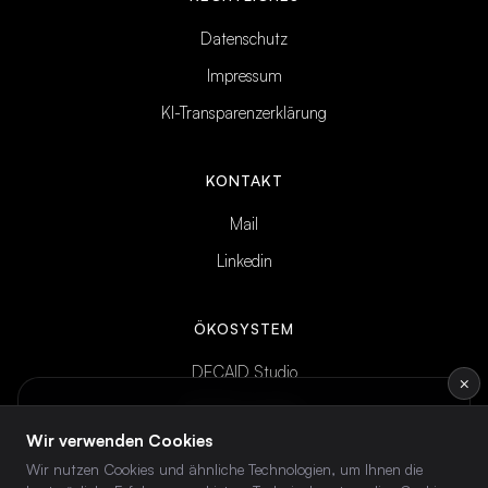
Datenschutz
Impressum
KI-Transparenzerklärung
KONTAKT
Mail
Linkedin
ÖKOSYSTEM
DECAID Studio
×
DECAID Academy
INTELLIGENCE BRIEF
Wöchentliches KI-Briefing
— direkt ins
Wir verwenden Cookies
DECAID Community
Postfach.
Wir nutzen Cookies und ähnliche Technologien, um Ihnen die