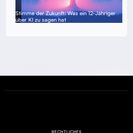
Stimme der Zukunft: Was ein 12-Jähriger
über KI zu sagen hat
RECHTLICHES