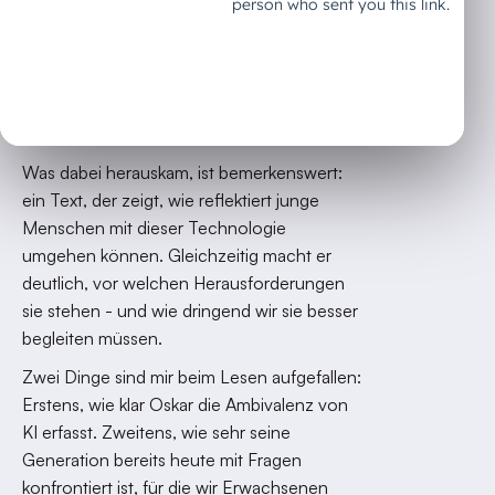
ihnen. Oskar, 12 Jahre alt und Sohn von
Freunden, wollte das ändern - und hat seine
Gedanken selbst aufgeschrieben. Für
DECAID Intelligence und LinkedIn. Damit
ich sie hier veröffentliche.
Was dabei herauskam, ist bemerkenswert:
ein Text, der zeigt, wie reflektiert junge
Menschen mit dieser Technologie
umgehen können. Gleichzeitig macht er
deutlich, vor welchen Herausforderungen
sie stehen - und wie dringend wir sie besser
begleiten müssen.
Zwei Dinge sind mir beim Lesen aufgefallen:
Erstens, wie klar Oskar die Ambivalenz von
KI erfasst. Zweitens, wie sehr seine
Generation bereits heute mit Fragen
konfrontiert ist, für die wir Erwachsenen