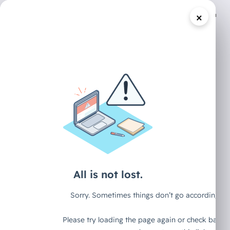
×
/
DECAID CONTENT HUB
ARTIKEL
Stimme der
Zukunft: Was ein
12-Jähriger über
KI zu sagen hat
Wir reden viel über die junge Generation
und KI. Über Chancen, Risiken,
Bildungskonzepte. Aber wir reden selten
mit