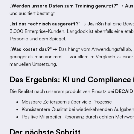
„Werden unsere Daten zum Training genutzt?"
→
Aus
und auditiert bestätigt
„Ist das technisch ausgereift?"
→
Ja.
n8n hat eine Bewe
3.000 Enterprise-Kunden. Langdock ist ebenfalls eine etab
Personio und dem Spiegel.
„Was kostet das?"
→ Das hängt vom Anwendungsfall ab, ab
geringer als man annimmt – vor allem im Vergleich zu eine
manuellen Umsetzung.
Das Ergebnis: KI und Compliance 
Die Realität nach unserem produktiven Einsatz bei
DECAID
Messbare Zeitersparnis über viele Prozesse
Konsistentere Qualität bei wiederkehrenden Aufgabe
Positive Mitarbeiter-Resonanz durch echten Mehrwer
Der nächste Schritt