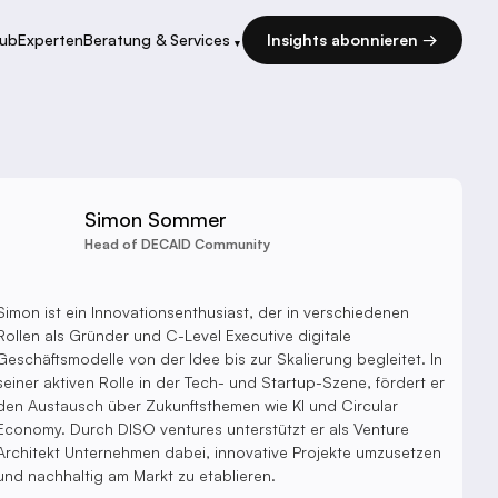
Hub
Experten
Beratung & Services
Insights abonnieren →
▾
Simon Sommer
Head of DECAID Community
Simon ist ein Innovationsenthusiast, der in verschiedenen
Rollen als Gründer und C-Level Executive digitale
Geschäftsmodelle von der Idee bis zur Skalierung begleitet. In
seiner aktiven Rolle in der Tech- und Startup-Szene, fördert er
den Austausch über Zukunftsthemen wie KI und Circular
Economy. Durch DISO ventures unterstützt er als Venture
Architekt Unternehmen dabei, innovative Projekte umzusetzen
und nachhaltig am Markt zu etablieren.