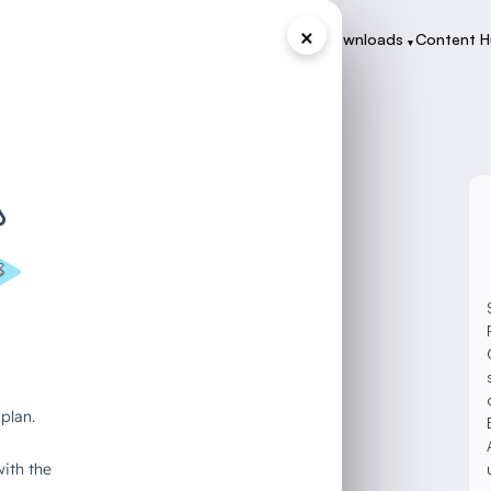
×
Programme
Zertifikate
Case Studies
Downloads
Content 
▾
▾
▾
▾
n Germany" –
setzbar
ehmen
rn höre ich immer wieder dasselbe:
„KI
t vor Datenschutzverletzungen, vor