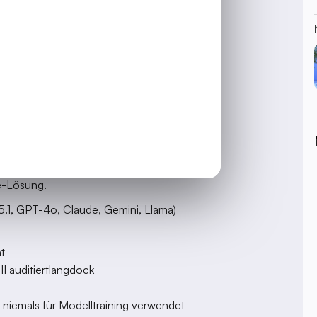
ssen blockiert die KI-Adoption in
rnehmen nennen "Unklarheit über
on KI
. Weitere
53% haben
heute. Mit deutschen Lösungen.
 - in Berlin
e technisch überzeugen:
Langdock und
e-Lösung.
-5.1, GPT-4o, Claude, Gemini, Llama)
t
I auditiertlangdock
iemals für Modelltraining verwendet