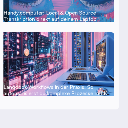
Handy.computer: Local & Open Source
Transkription direkt auf deinem Laptop
Langdock Workflows in der Praxis: So
automatisierst du komplexe Prozesse mit KI