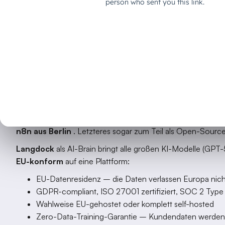
amerikanischen Servern und vor unkontrollierbaren Datenflü
deutschen KMUs häufig.
Dies zeigt sich auch in Studien:
58% der deutschen Unte
rechtliche Folgen" als Grund für den Nichtgebrauch v
Bedenken wegen Datenschutz und Privatsphäre
.
Doch was, wenn ich sage:
Es geht auch anders. Schon 
Die Lösung liegt näher als gedacht
Zwei deutsche Startups haben Alternativen geschaffen, di
n8n aus Berlin
. Letzteres sogar zum Teil als Open-Sourc
Langdock
als AI-Brain bringt alle großen KI-Modelle (GPT
EU-konform
auf eine Plattform:
EU-Datenresidenz – die Daten verlassen Europa nich
GDPR-compliant, ISO 27001 zertifiziert, SOC 2 Type I
Wahlweise EU-gehostet oder komplett self-hosted
Zero-Data-Training-Garantie – Kundendaten werden n