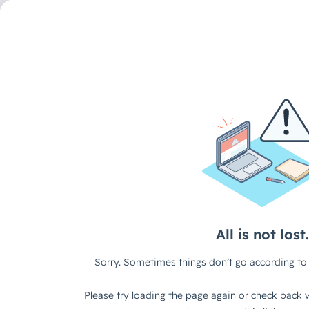
DECAID CONTENT HUB
/
ARTIKEL
KI-Workflows „Made i
schon heute einfach um
Die Realität in deutschen Untern
In meinen Gesprächen mit Mitarbeitern und Geschäftsführe
würde uns helfen, aber wir trauen uns nicht."
Die Angs