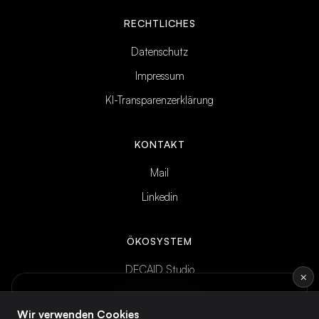
RECHTLICHES
Datenschutz
Impressum
KI-Transparenzerklärung
KONTAKT
Mail
Linkedin
ÖKOSYSTEM
DECAID Studio
×
DECAID Academy
INTELLIGENCE BRIEF
Wöchentliches KI-Briefing
— direkt ins
Wir verwenden Cookies
DECAID Community