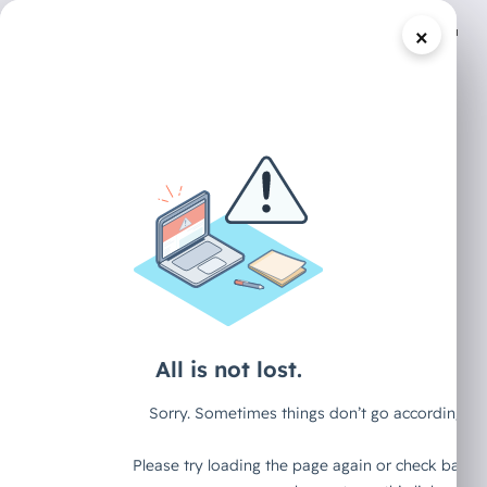
×
/
DECAID CONTENT HUB
ARTIKEL
Schatten-KI im
Mittelstand: Zwei
Probleme, die die
meisten
übersehen
90 % der Mitarbeitenden haben Zugang zu