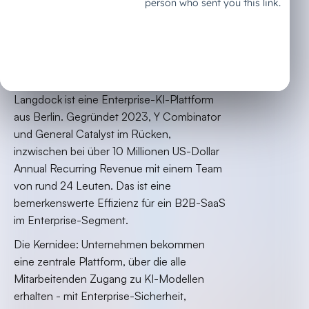
Was Langdock ist und
warum es relevant ist
Langdock ist eine Enterprise-KI-Plattform
aus Berlin. Gegründet 2023, Y Combinator
und General Catalyst im Rücken,
inzwischen bei über 10 Millionen US-Dollar
Annual Recurring Revenue mit einem Team
von rund 24 Leuten. Das ist eine
bemerkenswerte Effizienz für ein B2B-SaaS
im Enterprise-Segment.
Die Kernidee: Unternehmen bekommen
eine zentrale Plattform, über die alle
Mitarbeitenden Zugang zu KI-Modellen
erhalten - mit Enterprise-Sicherheit,