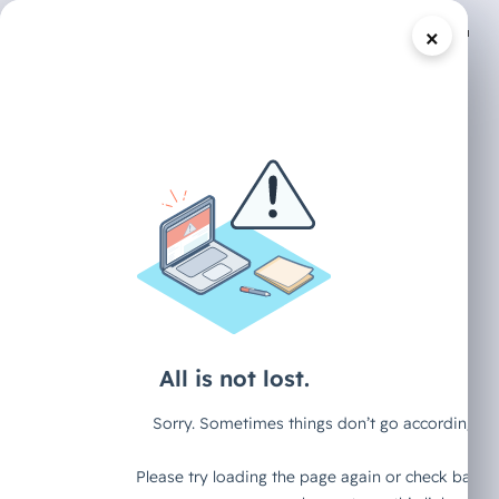
×
/
DECAID CONTENT HUB
ARTIKEL
Langdock Guide
2026: So setzt du
das KI-
Betriebssystem
für dein
Unternehmen auf