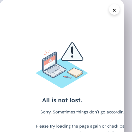
×
/
DECAID CONTENT HUB
ARTIKEL
KI und
Arbeitsmarkt:
Was die neuesten
Daten wirklich
zeigen