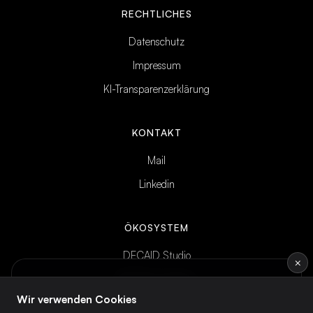
RECHTLICHES
Datenschutz
Impressum
KI-Transparenzerklärung
KONTAKT
Mail
Linkedin
ÖKOSYSTEM
DECAID Studio
×
DECAID Academy
INTELLIGENCE BRIEF
Wöchentliches KI-Briefing
— direkt ins
Wir verwenden Cookies
DECAID Community
Postfach.