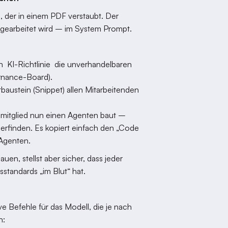
n, der in einem PDF verstaubt. Der
 gearbeitet wird – im System Prompt.
en KI-Richtlinie die unverhandelbaren
ernance-Board).
tbaustein (Snippet) allen Mitarbeitenden
mmitglied nun einen Agenten baut –
erfinden. Es kopiert einfach den „Code
 Agenten.
en, stellst aber sicher, dass jeder
standards „im Blut“ hat.
ve Befehle für das Modell, die je nach
n: