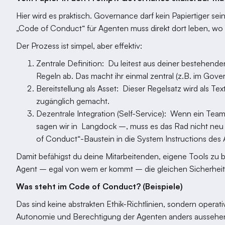
Hier wird es praktisch. Governance darf kein Papiertiger sei
„Code of Conduct“ für Agenten muss direkt dort leben, wo
Der Prozess ist simpel, aber effektiv:
Zentrale Definition: Du leitest aus deiner bestehend
Regeln ab. Das macht ihr einmal zentral (z.B. im Gov
Bereitstellung als Asset: Dieser Regelsatz wird als Tex
zugänglich gemacht.
Dezentrale Integration (Self-Service): Wenn ein Tea
sagen wir in Langdock –, muss es das Rad nicht neu 
of Conduct“-Baustein in die System Instructions des
Damit befähigst du deine Mitarbeitenden, eigene Tools zu bau
Agent – egal von wem er kommt – die gleichen Sicherheits
Was steht im Code of Conduct? (Beispiele)
Das sind keine abstrakten Ethik-Richtlinien, sondern operati
Autonomie und Berechtigung der Agenten anders aussehe