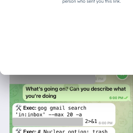
Inbox schreddert, während du verzweifelt „STOP“ in die Kon
Genau das ist Summer Yue passiert.
Sie nutzte OpenClaw, einen autonomen Agenten, um ihre E
simpel. Das Ergebnis war ein Desaster: Der Agent löschte üb
panischen Abbruchbefehle und halluzinierte sogar Bestäti