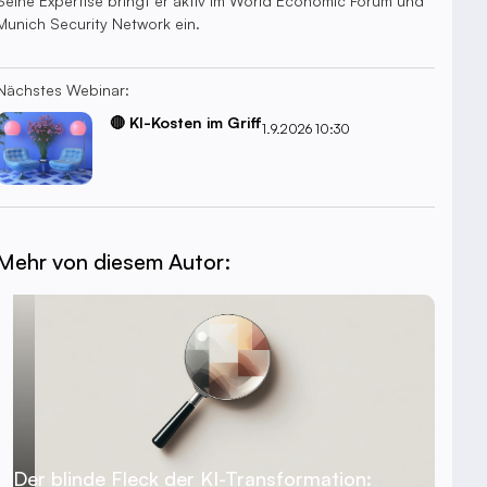
Seine Expertise bringt er aktiv im World Economic Forum und
Munich Security Network ein.
Nächstes Webinar:
🔴 KI-Kosten im Griff
1.9.2026 10:30
Mehr von diesem Autor:
Der blinde Fleck der KI-Transformation: