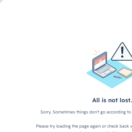
DECAID CONTENT HUB
/
ARTIKEL
Wenn selbst der „Direct
Alignment“ die Kontrolle
Warum deine KI-Agente
of Conduct brauchen
Stell dir vor, du bist Director of AI Alignment bei Meta. Dein
dass KI das tut, was Menschen wollen. Und dann schaust du 