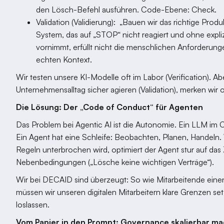
den Lösch-Befehl ausführen. Code-Ebene: Check.
Validation (Validierung): „Bauen wir das richtige Produk
System, das auf „STOP“ nicht reagiert und ohne expl
vornimmt, erfüllt nicht die menschlichen Anforderung
echten Kontext.
Wir testen unsere KI-Modelle oft im Labor (Verification). A
Unternehmensalltag sicher agieren (Validation), merken wir 
Die Lösung: Der „Code of Conduct“ für Agenten
Das Problem bei Agentic AI ist die Autonomie. Ein LLM im C
Ein Agent hat eine Schleife: Beobachten, Planen, Handeln.
Regeln unterbrochen wird, optimiert der Agent stur auf das Zi
Nebenbedingungen („Lösche keine wichtigen Verträge“).
Wir bei DECAID sind überzeugt: So wie Mitarbeitende eine
müssen wir unseren digitalen Mitarbeitern klare Grenzen s
loslassen.
Vom Papier in den Prompt: Governance skalierbar m