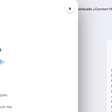
×
Programme
Zertifikate
Case Studies
Downloads
Content 
▾
▾
▾
▾
or of
 verliert:
n einen Code
 Job ist es buchstäblich, sicherzustellen,
hilflos zu, wie ein KI-Agent deine