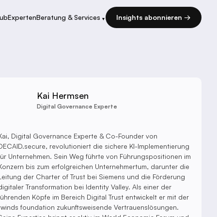
Hub
Experten
Beratung & Services
Insights abonnieren →
▾
Kai Hermsen
Digital Governance Experte
Kai, Digital Governance Experte & Co-Founder von
DECAID.secure, revolutioniert die sichere KI-Implementierung
für Unternehmen. Sein Weg führte von Führungspositionen im
Konzern bis zum erfolgreichen Unternehmertum, darunter die
Leitung der Charter of Trust bei Siemens und die Förderung
digitaler Transformation bei Identity Valley. Als einer der
führenden Köpfe im Bereich Digital Trust entwickelt er mit der
twinds foundation zukunftsweisende Vertrauenslösungen.