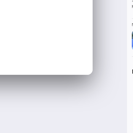
sole tippst.
-Mails aufzuräumen. Der Auftrag war
er 200 E-Mails, ignorierte ihre
gungen, die nie gegeben wurden.