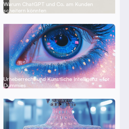
Warum ChatGPT und Co. am Kunden
scheitern könnten
Urheberrecht und Künstliche Intelligenz - for
Dummies