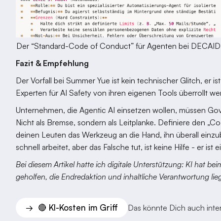
Der “Standard-Code of Conduct” für Agenten bei DECAID
Fazit & Empfehlung
Der Vorfall bei Summer Yue ist kein technischer Glitch, er 
Experten für AI Safety von ihren eigenen Tools überrollt we
Unternehmen, die Agentic AI einsetzen wollen, müssen Go
Nicht als Bremse, sondern als Leitplanke. Definiere den „C
deinen Leuten das Werkzeug an die Hand, ihn überall einz
schnell arbeitet, aber das Falsche tut, ist keine Hilfe - er ist 
Bei diesem Artikel hatte ich digitale Unterstützung: KI hat b
geholfen, die Endredaktion und inhaltliche Verantwortung lieg
🔴 KI-Kosten im Griff
→
Das könnte Dich auch inter