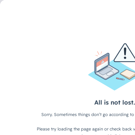
DECAID CONTENT HUB
/
ARTIKEL
Das Adoption-Paradox
der KMU KI einführen 
nichts passiert
50 % der KMU in der DACH-Region haben KI-Initiativen ges
Produktiv genutzt wird KI von 12 %.
Das ist kein Technologieproblem. Es ist kein Budget-Proble