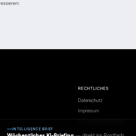
essieren:
RECHTLICHES
Datenschutz
Impressum
KI-Transparenzerklärung
INTELLIGENCE BRIEF
Wöchentliches KI-Briefing
— direkt ins Postfach.