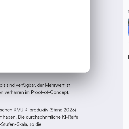
 Ursachen.
rojekte sterben
jekt läuft. Die Ergebnisse sind
ann - passiert nichts.
ach sechs Monaten nutzen 8 % der
ert, war unsicher, und ist zu alten
s sind verfügbar, der Mehrwert ist
ven verharren im Proof-of-Concept,
schen KMU KI produktiv (Stand 2023) -
 haben. Die durchschnittliche KI-Reife
-Stufen-Skala, so die