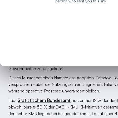
sich mit einem weiteren Tool lösen lässt.
Es ist ein Adoption-Problem. Und es hat drei sehr konkrete
Der Moment, in dem die meisten P
Wir kennen das Muster aus über 40 KI-Rollouts: Das Pilotpro
vielversprechend. Die Geschäftsführung ist überzeugt. Und d
Die Lizenzen sind da. Die Tools sind eingerichtet. Aber n
Belegschaft das System regelmäßig. Der Rest hat es ausprobi
Gewohnheiten zurückgekehrt.
Dieses Muster hat einen Namen: das Adoption-Paradox. Tool
versprochen - aber die Nutzungszahlen stagnieren. Initiati
während operative Prozesse unverändert bleiben.
Statistischem Bundesamt
Laut
nutzen nur 12 % der deut
obwohl bereits 50 % der DACH-KMU KI-Initiativen gestartet
deutscher KMU liegt dabei bei gerade einmal 1,6 auf einer 4