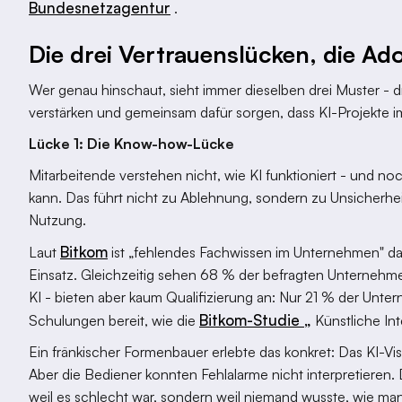
Bundesnetzagentur
.
Die drei Vertrauenslücken, die Ad
Wer genau hinschaut, sieht immer dieselben drei Muster - dr
verstärken und gemeinsam dafür sorgen, dass KI-Projekte im
Lücke 1: Die Know-how-Lücke
Mitarbeitende verstehen nicht, wie KI funktioniert - und no
kann. Das führt nicht zu Ablehnung, sondern zu Unsicherhei
Nutzung.
Bitkom
Laut
ist „fehlendes Fachwissen im Unternehmen" d
Einsatz. Gleichzeitig sehen 68 % der befragten Unternehm
KI - bieten aber kaum Qualifizierung an: Nur 21 % der Unt
Bitkom-Studie „
Schulungen bereit, wie die
Künstliche Int
Ein fränkischer Formenbauer erlebte das konkret: Das KI-Vi
Aber die Bediener konnten Fehlalarme nicht interpretieren.
weil es schlecht war, sondern weil niemand wusste, wie ma