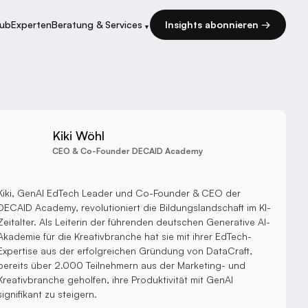
Hub
Experten
Beratung & Services
Insights abonnieren →
▾
Kiki Wöhl
CEO & Co-Founder DECAID Academy
Kiki, GenAI EdTech Leader und Co-Founder & CEO der
DECAID Academy, revolutioniert die Bildungslandschaft im KI-
Zeitalter. Als Leiterin der führenden deutschen Generative AI-
Akademie für die Kreativbranche hat sie mit ihrer EdTech-
Expertise aus der erfolgreichen Gründung von DataCraft,
bereits über 2.000 Teilnehmern aus der Marketing- und
Kreativbranche geholfen, ihre Produktivität mit GenAI
signifikant zu steigern.