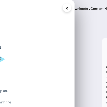
×
Programme
Zertifikate
Case Studies
Downloads
Content 
▾
▾
▾
▾
: Warum 50 %
und trotzdem
tartet.
m. Und es ist auch kein Problem, das