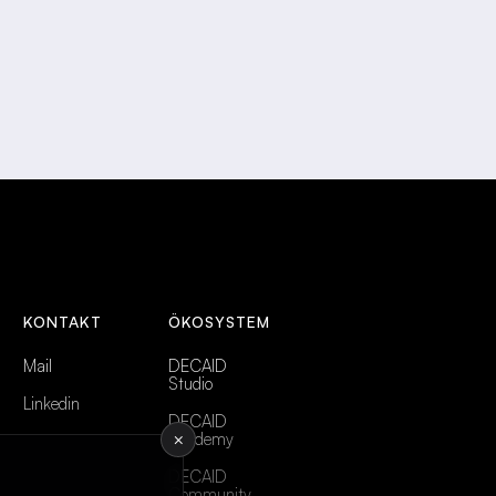
KONTAKT
ÖKOSYSTEM
Mail
DECAID
Studio
Linkedin
DECAID
Academy
×
DECAID
Community