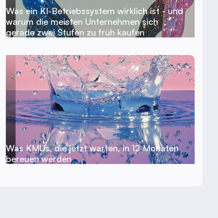
Was ein KI-Betriebssystem wirklich ist - und
warum die meisten Unternehmen sich
gerade zwei Stufen zu früh kaufen
Was KMUs, die jetzt warten, in 12 Monaten
bereuen werden