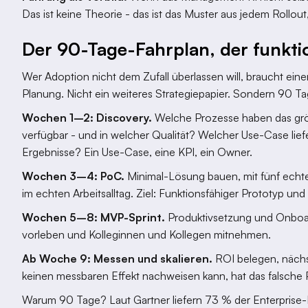
Das ist keine Theorie - das ist das Muster aus jedem Rollout
Der 90-Tage-Fahrplan, der funkti
Wer Adoption nicht dem Zufall überlassen will, braucht eine
Planung. Nicht ein weiteres Strategiepapier. Sondern 90 Ta
Wochen 1–2: Discovery.
Welche Prozesse haben das grö
verfügbar - und in welcher Qualität? Welcher Use-Case lief
Ergebnisse? Ein Use-Case, eine KPI, ein Owner.
Wochen 3–4: PoC.
Minimal-Lösung bauen, mit fünf echten
im echten Arbeitsalltag. Ziel: Funktionsfähiger Prototyp u
Wochen 5–8: MVP-Sprint.
Produktivsetzung und Onboar
vorleben und Kolleginnen und Kollegen mitnehmen.
Ab Woche 9: Messen und skalieren.
ROI belegen, nächs
keinen messbaren Effekt nachweisen kann, hat das falsche 
Warum 90 Tage? Laut Gartner liefern 73 % der Enterprise-K