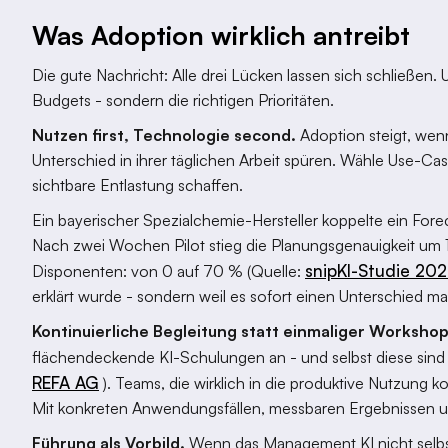
Was Adoption wirklich antreibt
Die gute Nachricht: Alle drei Lücken lassen sich schließen.
Budgets - sondern die richtigen Prioritäten.
Nutzen first, Technologie second.
Adoption steigt, wen
Unterschied in ihrer täglichen Arbeit spüren. Wähle Use-Cas
sichtbare Entlastung schaffen.
Ein bayerischer Spezialchemie-Hersteller koppelte ein Fore
Nach zwei Wochen Pilot stieg die Planungsgenauigkeit um 
snipKI-Studie 20
Disponenten: von 0 auf 70 % (Quelle:
erklärt wurde - sondern weil es sofort einen Unterschied m
Kontinuierliche Begleitung statt einmaliger Workshop
flächendeckende KI-Schulungen an - und selbst diese sind 
REFA AG
). Teams, die wirklich in die produktive Nutzung
Mit konkreten Anwendungsfällen, messbaren Ergebnissen 
Führung als Vorbild.
Wenn das Management KI nicht selbst 