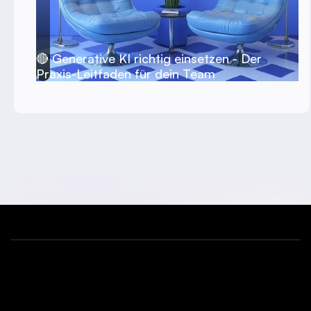
🔴 Generative KI richtig einsetzen - Der
Praxis-Leitfaden für dein Team