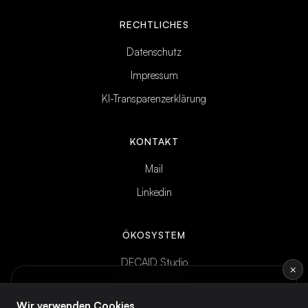
RECHTLICHES
Datenschutz
Impressum
KI-Transparenzerklärung
KONTAKT
Mail
Linkedin
ÖKOSYSTEM
DECAID Studio
×
DECAID Academy
INTELLIGENCE BRIEF
Wöchentliches KI-Briefing
— direkt ins
Wir verwenden Cookies