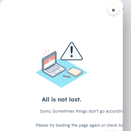
×
/
DECAID CONTENT HUB
MASTERCLASS
Automatisierte
Leadgen -
Maßgeschneiderte
Inhalte für
LinkedIn-Leads
automatisiert mit