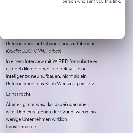
falsch verstanden haben: Er hat 4.000
Stellen abgebaut, 40 % der gesamten
Belegschaft, und in seinem Shareholder
Letter geschrieben, dass KI »fundamental
verändert, was es bedeutet, ein
Unternehmen aufzubauen und zu führen.«
(Quelle: BBC, CNN, Forbes)
In einem Interview mit WIRED formulierte er
es noch klarer: Er wolle Block »als eine
Intelligenz« neu aufbauen, nicht als ein
Unternehmen, das KI als Werkzeug einsetzt.
Er hat recht.
Aber es gibt etwas, das dabei übersehen
wird. Und es ist genau der Grund, warum so
wenige Unternehmen wirklich
transformieren.