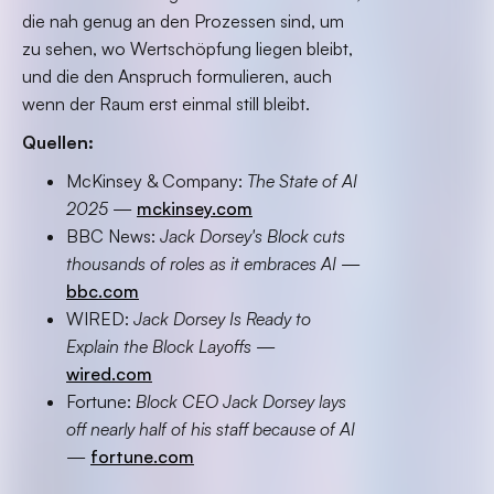
die nah genug an den Prozessen sind, um
zu sehen, wo Wertschöpfung liegen bleibt,
und die den Anspruch formulieren, auch
wenn der Raum erst einmal still bleibt.
Quellen:
McKinsey & Company:
The State of AI
2025
—
mckinsey.com
BBC News:
Jack Dorsey's Block cuts
thousands of roles as it embraces AI
—
bbc.com
WIRED:
Jack Dorsey Is Ready to
Explain the Block Layoffs
—
wired.com
Fortune:
Block CEO Jack Dorsey lays
off nearly half of his staff because of AI
—
fortune.com