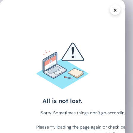
×
/
DECAID CONTENT HUB
ARTIKEL
Baut euer
Unternehmen um
AI. Nicht AI als
Feature.
Jack Dorsey, CEO von Block, hat Anfang
2026 etwas getan, das die meisten
Führungskräfte entweder ignoriert oder