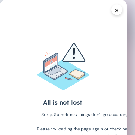
×
/
DECAID CONTENT HUB
ARTIKEL
Agent First: Was
deine digitale
Infrastruktur
2026 können
muss