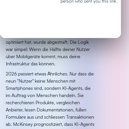
Agent First ist das neu
Mobile First
2010 hat Google "Mobile First" ausgerufen.
Wer seine Website nicht für Smartphones
optimiert hat, wurde abgestraft. Die Logik
war simpel: Wenn die Hälfte deiner Nutzer
über Mobilgeräte kommt, muss deine
Infrastruktur das können.
2026 passiert etwas Ähnliches. Nur dass die
neun "Nutzer" keine Menschen mit
Smartphones sind, sondern KI-Agents, die
im Auftrag von Menschen handeln. Sie
recherchieren Produkte, vergleichen
Anbieter, lesen Dokumentationen, füllen
Formulare aus und schliessen Transaktionen
ab. McKinsey prognostiziert, dass KI-Agents