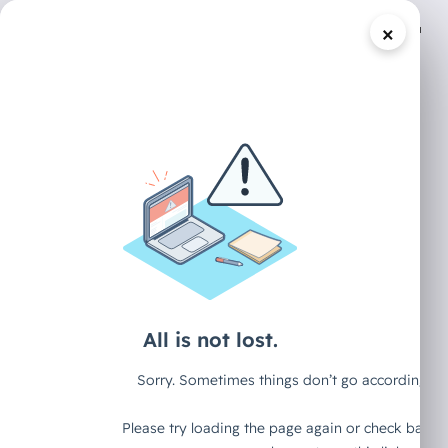
×
/
DECAID CONTENT HUB
ARTIKEL
The Great AI
Decoupling:
Warum wir auf
eine Zwei-
Klassen-
Arbeitswelt