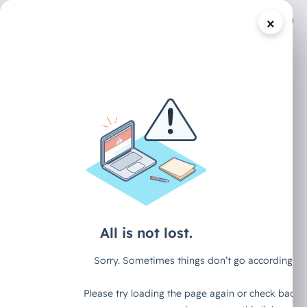
×
/
DECAID CONTENT HUB
ARTIKEL
KI revolutioniert
SEO-Audits für
Agenturen: Von
8.000-Euro-
Paketen zur 80-
Euro-