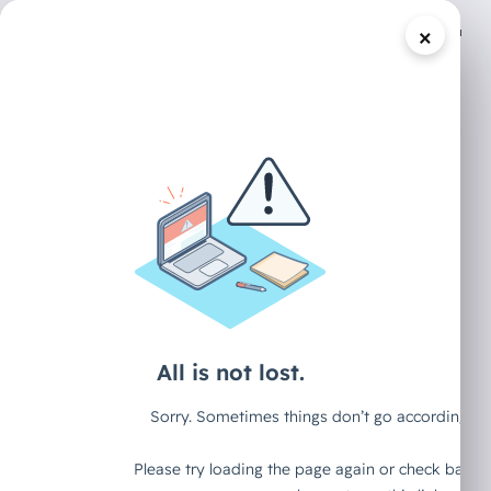
×
/
DECAID CONTENT HUB
ARTIKEL
Warum
Geschichte sich
auch bei KI reimt
- der 75-Cent-
Fall von 1986