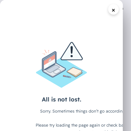
×
/
DECAID CONTENT HUB
ARTIKEL
„Es sind doch nur
ein paar Kinder
die spielen
wollen“ - Die
414s von 1983