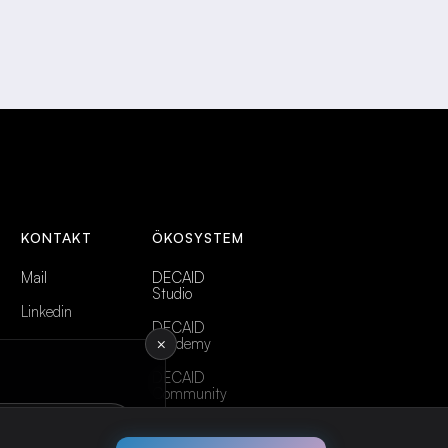
KONTAKT
ÖKOSYSTEM
Mail
DECAID
Studio
Linkedin
DECAID
×
Academy
DECAID
Community
Abonnieren →