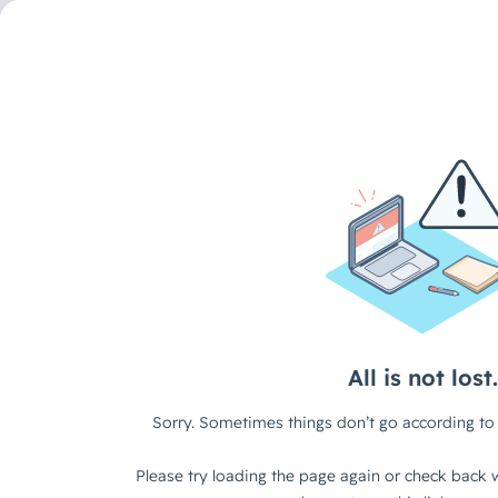
DECAID CONTENT HUB
/
MASTERCLASS
Prompt & Protect: Cyber
Zeiten von GenAI