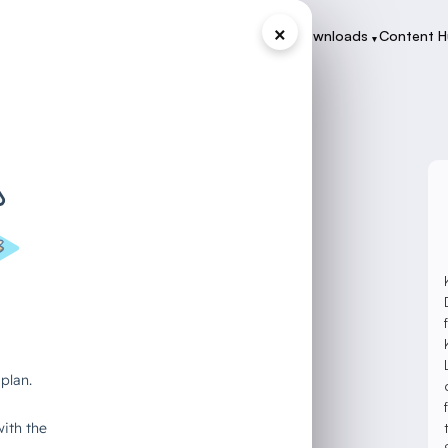
×
Programme
Zertifikate
Case Studies
Downloads
Content 
▾
▾
▾
▾
sicherheit in