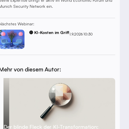
Seine Expertise bringt er aktiv im World Economic Forum und
Munich Security Network ein.
Nächstes Webinar:
🔴 KI-Kosten im Griff
1.9.2026 10:30
Mehr von diesem Autor:
Der blinde Fleck der KI-Transformation: