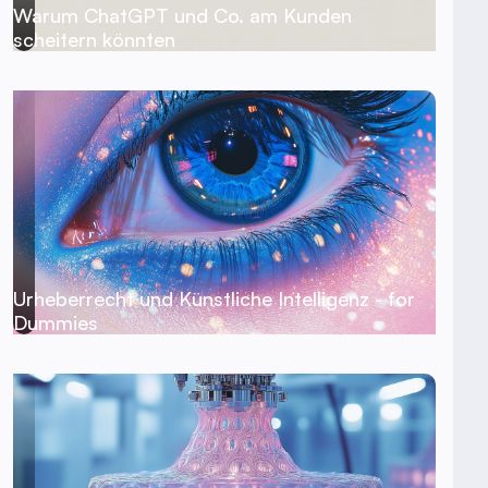
Warum ChatGPT und Co. am Kunden
scheitern könnten
Urheberrecht und Künstliche Intelligenz - for
Dummies