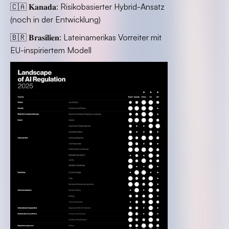
🇨🇦 𝐊𝐚𝐧𝐚𝐝𝐚: Risikobasierter Hybrid-Ansatz
(noch in der Entwicklung)
🇧🇷 𝐁𝐫𝐚𝐬𝐢𝐥𝐢𝐞𝐧: Lateinamerikas Vorreiter mit
EU-inspiriertem Modell