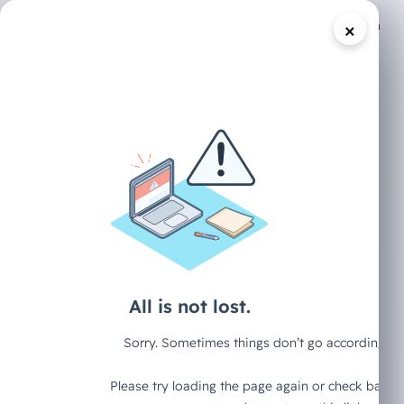
×
/
DECAID CONTENT HUB
ARTIKEL
Der EU AI Act
und seine
Mythen "für
Dummys" (Teil 2)
Warum du diesen