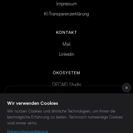
Impressum
KI-Transparenzerklärung
KONTAKT
Mail
Linkedin
ÖKOSYSTEM
DECAID Studio
×
DECAID Academy
INTELLIGENCE BRIEF
Wöchentliches KI-Briefing
— direkt ins
Wir verwenden Cookies
DECAID Community
Postfach.
Wir nutzen Cookies und ähnliche Technologien, um Ihnen die
bestmögliche Erfahrung zu bieten. Technisch notwendige Cookies
sind immer aktiv.
Abonnieren →
Datenschutzerklärung