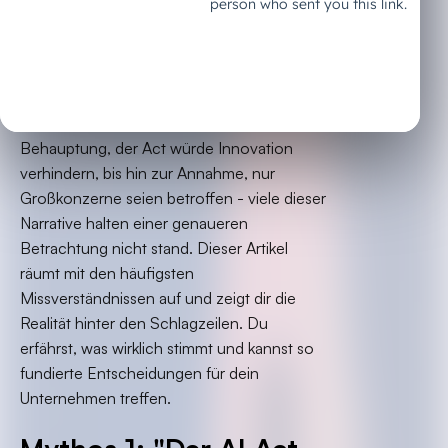
Artikel lesen solltest
Um den EU AI Act ranken sich zahlreiche
Mythen und Halbwahrheiten, die
Unternehmen verunsichern und zu falschen
Entscheidungen führen können. Von der
Behauptung, der Act würde Innovation
verhindern, bis hin zur Annahme, nur
Großkonzerne seien betroffen - viele dieser
Narrative halten einer genaueren
Betrachtung nicht stand. Dieser Artikel
räumt mit den häufigsten
Missverständnissen auf und zeigt dir die
Realität hinter den Schlagzeilen. Du
erfährst, was wirklich stimmt und kannst so
fundierte Entscheidungen für dein
Unternehmen treffen.