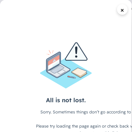
×
/
DECAID CONTENT HUB
REPORT
Playbook: 17 KI-
Anwendungen, die
dein Business sofort
produktiver machen
Warum dieses Playbook