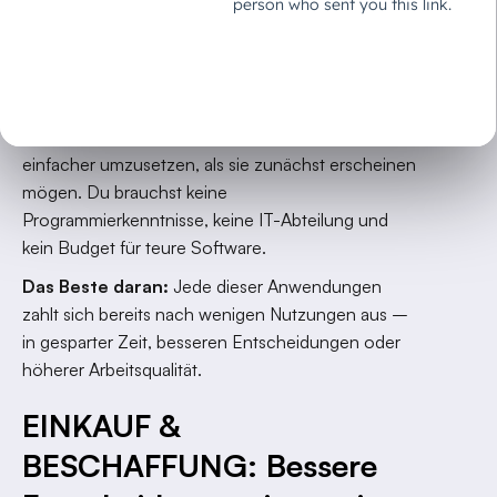
wirkt
Während andere noch über KI-Strategien
philosophieren, kannst du bereits heute konkrete
Effizienzgewinne erzielen. Keine Sorge – die hier
vorgestellten Anwendungen sind praktischer und
einfacher umzusetzen, als sie zunächst erscheinen
mögen. Du brauchst keine
Programmierkenntnisse, keine IT-Abteilung und
kein Budget für teure Software.
Das Beste daran:
Jede dieser Anwendungen
zahlt sich bereits nach wenigen Nutzungen aus –
in gesparter Zeit, besseren Entscheidungen oder
höherer Arbeitsqualität.
EINKAUF &
BESCHAFFUNG: Bessere