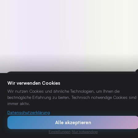
Wir verwenden Cookies
INTELLIGENCE BRIEF
Wöchentliches KI-Briefing
— direkt ins Postfach.
Wir nutzen Cookies und ähnliche Technologien, um Ihnen die
bestmögliche Erfahrung zu bieten. Technisch notwendige Cookies sind
immer aktiv.
Abonnieren →
Datenschutzerklärung
Alle akzeptieren
Mehr Newsletter-Formate →
Einstellungen
·
Nur notwendige