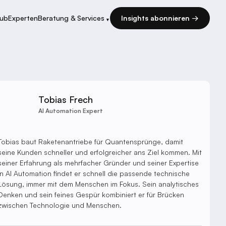
Hub
Experten
Beratung & Services
Insights abonnieren →
▾
Tobias Frech
AI Automation Expert
Tobias baut Raketenantriebe für Quantensprünge, damit
seine Kunden schneller und erfolgreicher ans Ziel kommen. Mit
seiner Erfahrung als mehrfacher Gründer und seiner Expertise
in AI Automation findet er schnell die passende technische
Lösung, immer mit dem Menschen im Fokus. Sein analytisches
Denken und sein feines Gespür kombiniert er für Brücken
zwischen Technologie und Menschen.