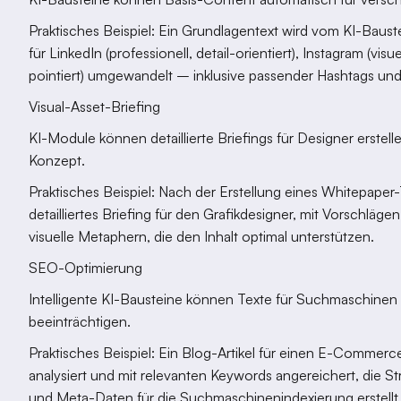
Praktisches Beispiel: Ein Grundlagentext wird vom KI-Baus
für LinkedIn (professionell, detail-orientiert), Instagram (visu
pointiert) umgewandelt – inklusive passender Hashtags und
Visual-Asset-Briefing
KI-Module können detaillierte Briefings für Designer erstel
Konzept.
Praktisches Beispiel: Nach der Erstellung eines Whitepaper-
detailliertes Briefing für den Grafikdesigner, mit Vorschläg
visuelle Metaphern, die den Inhalt optimal unterstützen.
SEO-Optimierung
Intelligente KI-Bausteine können Texte für Suchmaschinen 
beeinträchtigen.
Praktisches Beispiel: Ein Blog-Artikel für einen E-Commer
analysiert und mit relevanten Keywords angereichert, die Str
und Meta-Daten für die Suchmaschinenindexierung erstellt