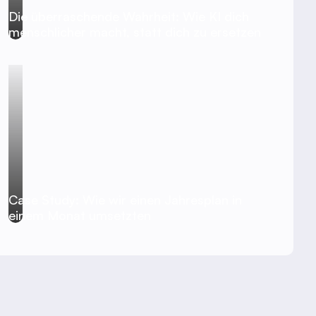
Die überraschende Wahrheit: Wie KI dich
menschlicher macht, statt dich zu ersetzen
Case Study: Wie wir einen Jahresplan in
einem Monat umsetzten