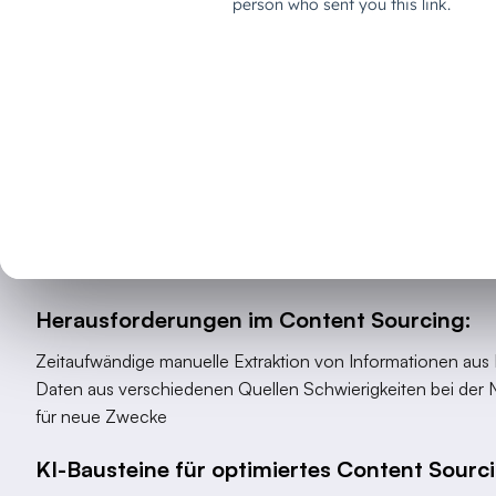
jeder Phase der Content-Erstellung Mehrwert schaffen kö
Die Content-Journey in Agenturen lässt sich typischerweise
Sourcing, Ideation, Creation und Publishing. Jede Phase h
und entsprechende KI-Lösungsmöglichkeiten.
1. Content Sourcing: Die Grundlag
Content
Die erste Phase jeder Content-Erstellung ist die Informatio
ersten Effizienzprobleme.
Herausforderungen im Content Sourcing:
Zeitaufwändige manuelle Extraktion von Informationen aus
Daten aus verschiedenen Quellen Schwierigkeiten bei der
für neue Zwecke
KI-Bausteine für optimiertes Content Sourc