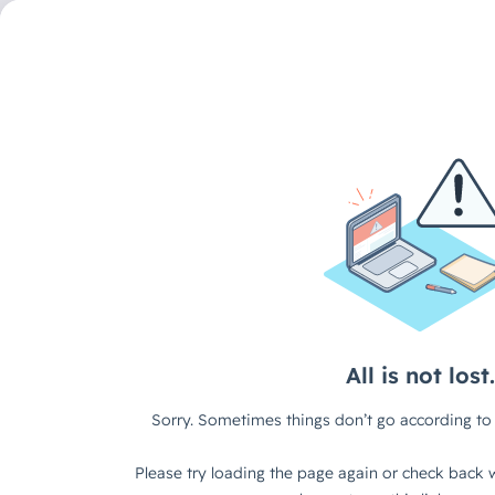
DECAID CONTENT HUB
/
ARTIKEL
Agentur AI-Kit Teil 3 D
Journey: Wie KI-Bauste
Schritt optimieren
In unseren bisherigen Artikeln haben wir die größten KI-H
identifiziert und gezeigt, warum modulare KI-Bausteine eine
Plattformen darstellen. Nun wollen wir konkreter werden un