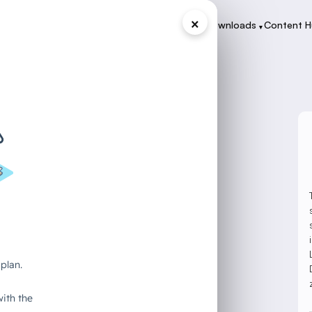
×
Programme
Zertifikate
Case Studies
Downloads
Content 
▾
▾
▾
▾
ie Content-
ine jeden
erausforderungen für Agenturen
 sinnvolle Alternative zu All-in-One-
d aufzeigen, wie diese Bausteine in