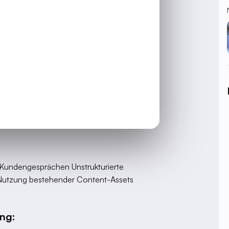
nnen.
 in vier Hauptphasen unterteilen:
at ihre eigenen Herausforderungen –
e für exzellenten
nssammlung. Hier entstehen oft die
 Kundengesprächen Unstrukturierte
 Nutzung bestehender Content-Assets
ing: