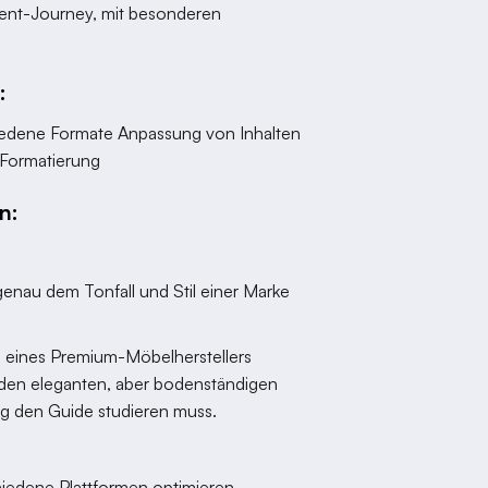
ontent-Journey, mit besonderen
:
hiedene Formate Anpassung von Inhalten
 Formatierung
n:
 genau dem Tonfall und Stil einer Marke
e eines Premium-Möbelherstellers
 den eleganten, aber bodenständigen
ng den Guide studieren muss.
iedene Plattformen optimieren.